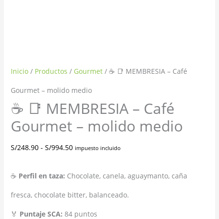
Inicio
/
Productos
/
Gourmet
/ ☕ 📑 MEMBRESIA – Café
Gourmet – molido medio
☕ 📑 MEMBRESIA – Café
Gourmet – molido medio
S/
248.90
-
S/
994.50
impuesto incluido
☕
Perfil en taza:
Chocolate, canela, aguaymanto, caña
fresca, chocolate bitter, balanceado.
🏅
Puntaje SCA:
84 puntos