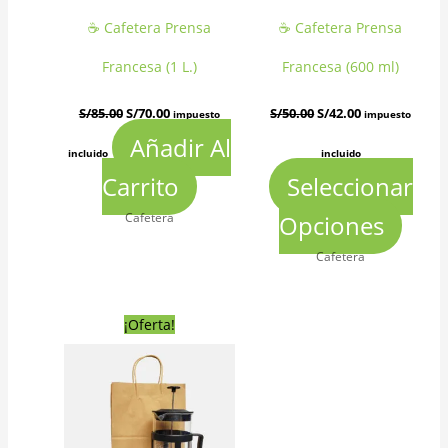
☕ Cafetera Prensa
☕ Cafetera Prensa
opcion
Francesa (1 L.)
Francesa (600 ml)
se
S/
85.00
S/
70.00
S/
50.00
S/
42.00
impuesto
impuesto
puede
Añadir Al
incluido
incluido
elegir
Carrito
Seleccionar
en
Cafetera
Opciones
la
Cafetera
página
de
Rango
Este
¡Oferta!
de
precios:
produc
desde
producto
S/28.00
hasta
tiene
S/35.00
múltiples