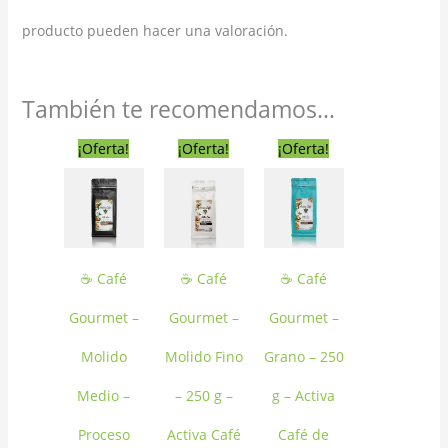
producto pueden hacer una valoración.
También te recomendamos…
El
El
El
El
El
El
¡Oferta!
¡Oferta!
¡Oferta!
precio
precio
precio
precio
precio
precio
original
actual
original
actual
original
actual
era:
es:
era:
es:
era:
es:
S/30.90.
S/25.90.
S/29.90.
S/24.90.
S/31.90.
S/26.90.
☕ Café
☕ Café
☕ Café
Gourmet –
Gourmet –
Gourmet –
Molido
Molido Fino
Grano – 250
Medio –
– 250 g –
g – Activa
Proceso
Activa Café
Café de