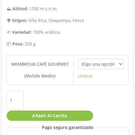
⛰
Altitud:
1700 m.s.n.m.
🌍
Origen:
Villa Rica, Oxapampa, Pasco
🌱
Variedad:
100% arábica
📦
Peso:
250 g
MEMBRESIA CAFÉ GOURMET
(Molido Medio)
Limpiar
Añadir Al Carrito
Pago seguro garantizado