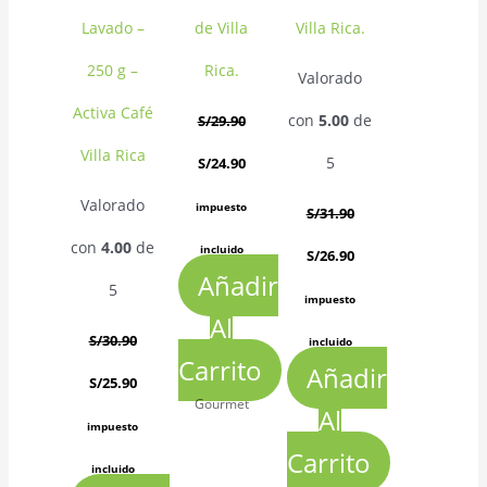
Lavado –
de Villa
Villa Rica.
250 g –
Rica.
Valorado
Activa Café
con
5.00
de
S/
29.90
Villa Rica
5
S/
24.90
Valorado
impuesto
S/
31.90
con
4.00
de
incluido
S/
26.90
Añadir
5
impuesto
Al
S/
30.90
incluido
Carrito
Añadir
S/
25.90
Gourmet
Al
impuesto
Carrito
incluido