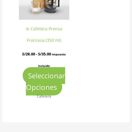
variantes.
Las
☕ Cafetera Prensa
opciones
Francesa (350 ml)
se
S/
28.00
-
S/
35.00
impuesto
pueden
incluido
elegir
Seleccionar
en
Opciones
la
Cafetera
página
de
producto