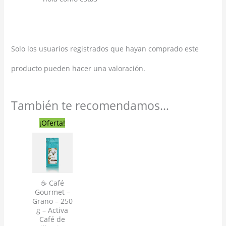
Solo los usuarios registrados que hayan comprado este
producto pueden hacer una valoración.
También te recomendamos…
El
El
¡Oferta!
precio
precio
original
actual
era:
es:
S/31.90.
S/26.90.
☕ Café
Gourmet –
Grano – 250
g – Activa
Café de