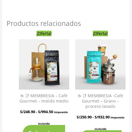
Productos relacionados
Rango
Rango
Este
Este
¡Oferta!
¡Oferta!
de
de
precios:
precios:
desde
desde
producto
produc
S/248.90
S/250.90
hasta
hasta
tiene
tiene
S/994.50
S/932.90
múltiples
múltip
variantes.
variant
Las
Las
☕ 📑 MEMBRESIA – Café
☕ 📑 MEMBRESIA -Café
Gourmet – molido medio
Gourmet – Grano –
opciones
opcion
proceso lavado
S/
248.90
-
S/
994.50
impuesto
se
se
S/
250.90
-
S/
932.90
impuesto
incluido
pueden
puede
incluido