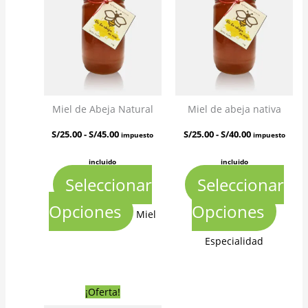
hasta
hasta
tiene
tiene
S/45.00
S/40.00
múltiples
múltip
variantes.
variant
Las
Las
Miel de Abeja Natural
Miel de abeja nativa
opciones
opcion
S/
25.00
-
S/
45.00
S/
25.00
-
S/
40.00
impuesto
impuesto
se
se
incluido
incluido
pueden
puede
Seleccionar
Seleccionar
elegir
elegir
Opciones
Opciones
Miel
en
en
Especialidad
la
la
Rango
página
página
Este
¡Oferta!
de
precios: