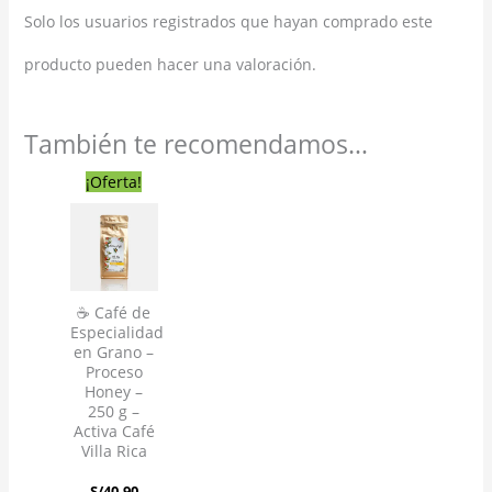
Solo los usuarios registrados que hayan comprado este
producto pueden hacer una valoración.
También te recomendamos…
El
El
¡Oferta!
precio
precio
original
actual
era:
es:
S/40.90.
S/35.90.
☕ Café de
Especialidad
en Grano –
Proceso
Honey –
250 g –
Activa Café
Villa Rica
S/
40.90