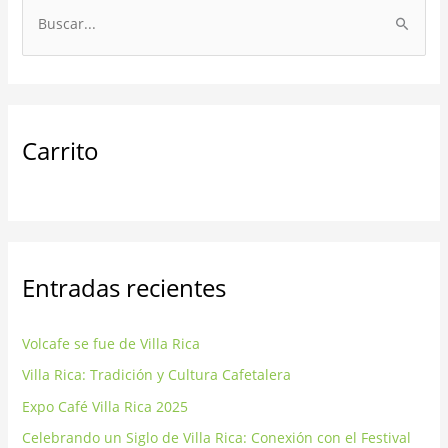
r
B
c
u
h
s
i
c
v
a
o
Carrito
r
s
p
o
r
:
Entradas recientes
Volcafe se fue de Villa Rica
Villa Rica: Tradición y Cultura Cafetalera
Expo Café Villa Rica 2025
Celebrando un Siglo de Villa Rica: Conexión con el Festival